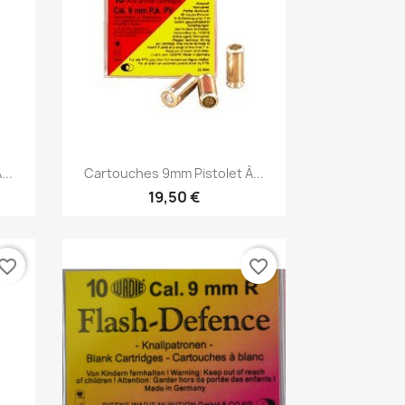
Aperçu rapide

...
Cartouches 9mm Pistolet À...
19,50 €
vorite_border
favorite_border