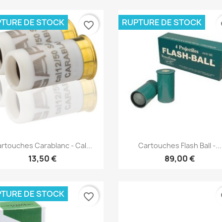
TURE DE STOCK
RUPTURE DE STOCK
favorite_border
fa
Aperçu rapide
Aperçu rapide


rtouches Carablanc - Cal...
Cartouches Flash Ball -...
13,50 €
89,00 €
TURE DE STOCK
favorite_border
fa