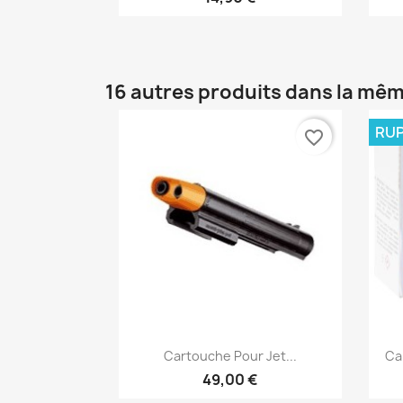
16 autres produits dans la mêm
RUP
favorite_border
Aperçu rapide

Cartouche Pour Jet...
Ca
49,00 €