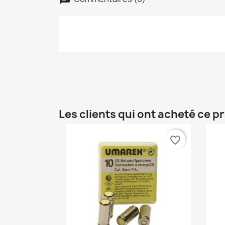
Les clients qui ont acheté ce p
favorite_border