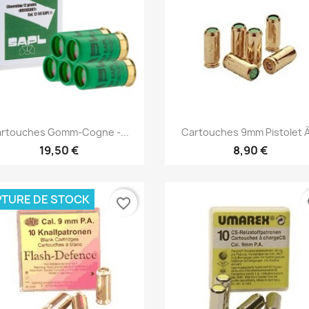
Aperçu rapide
Aperçu rapide


rtouches Gomm-Cogne -...
Cartouches 9mm Pistolet À
19,50 €
8,90 €
TURE DE STOCK
favorite_border
fa