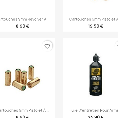
Aperçu rapide
Aperçu rapide


rtouches 9mm Revolver À...
Cartouches 9mm Pistolet À
8,90 €
19,50 €
favorite_border
fa
Aperçu rapide
Aperçu rapide


rtouches 9mm Pistolet À...
Huile D'entretien Pour Arme
8,90 €
24,90 €