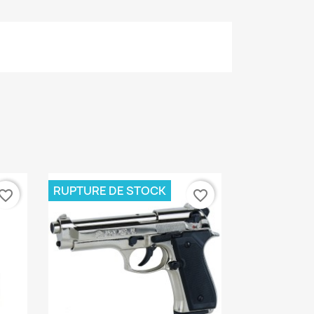
RUPTURE DE STOCK
vorite_border
favorite_border