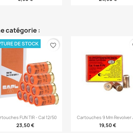
e catégorie :
TURE DE STOCK
favorite_border
fa
Aperçu rapide
Aperçu rapide


rtouches FUN TIR - Cal 12/50
Cartouches 9 Mm Revolver À
23,50 €
19,50 €