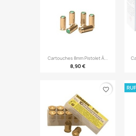
Aperçu rapide

Cartouches 8mm Pistolet À...
Ca
8,90 €
RUP
favorite_border