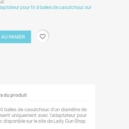
ouc
daptateur pour tir à balles de caoutchouc sur
favorite_border
 AU PANIER
ls du produit
 20 balles de caoutchouc d’un diamètre de
utilisent uniquement avec l’adaptateur pour
uc disponible sur le site de Lady Gun Shop.