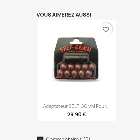
VOUS AIMEREZ AUSSI
favorite_border
Aperçu rapide

Adaptateur SELF-GOMM Pour...
29,90 €
Commentaires (0)