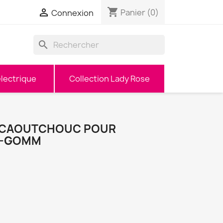
shopping_cart

Panier
(0)
Connexion
search
lectrique
Collection Lady Rose
S CAOUTCHOUC POUR
F-GOMM