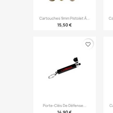
Aperçu rapide

Cartouches 9mm Pistolet À...
Ca
15,50 €
favorite_border
Aperçu rapide

Porte-Clés De Défense...
Ca
14,90 €