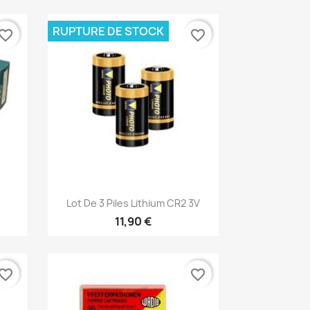
RUPTURE DE STOCK
vorite_border
favorite_border
Aperçu rapide

Lot De 3 Piles Lithium CR2 3V
11,90 €
vorite_border
favorite_border