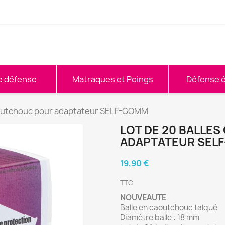
e défense
Matraques et Poings
Défense é
aoutchouc pour adaptateur SELF-GOMM
LOT DE 20 BALLE
ADAPTATEUR SEL
19,90 €
TTC
NOUVEAUTE
Balle en caoutchouc talqué
Diamètre balle : 18 mm