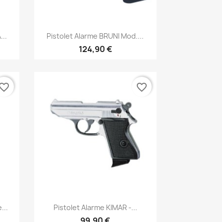
Aperçu rapide

...
Pistolet Alarme BRUNI Mod....
124,90 €
vorite_border
favorite_border
Aperçu rapide

...
Pistolet Alarme KIMAR -...
99,90 €