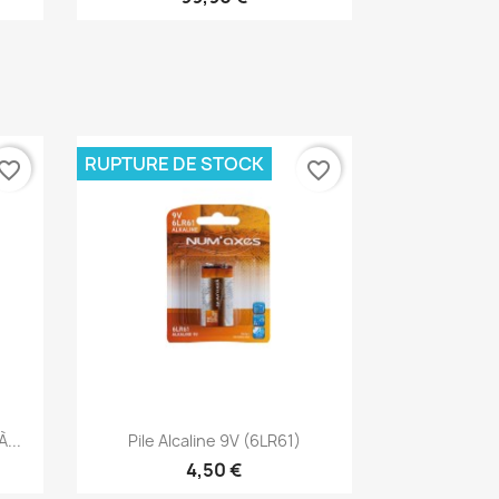
RUPTURE DE STOCK
vorite_border
favorite_border
Aperçu rapide

...
Pile Alcaline 9V (6LR61)
4,50 €