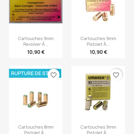
Aperçu rapide
Aperçu rapide


Cartouches 9mm
Cartouches 9mm
Revolver À...
Pistolet À...
10,90 €
10,90 €
RUPTURE DE STOCK
favorite_border
favorite_border
Aperçu rapide
Aperçu rapide


Cartouches 8mm
Cartouches 9mm
Pistolet À...
Pistolet À...