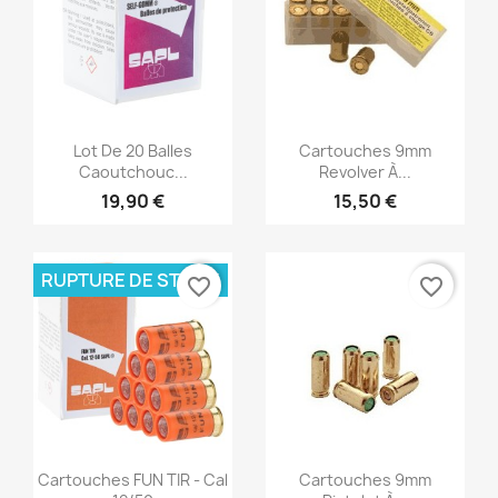
Aperçu rapide
Aperçu rapide


Lot De 20 Balles
Cartouches 9mm
Caoutchouc...
Revolver À...
19,90 €
15,50 €
RUPTURE DE STOCK
favorite_border
favorite_border
Aperçu rapide
Aperçu rapide


Cartouches FUN TIR - Cal
Cartouches 9mm