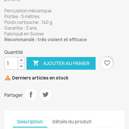
Percussion mécanique
Portée : 5 mètres
Poids cartouche : 140 g
Garantie : 3 ans
Fabriqué en Suisse
Recommandé : très violent et efficace
Quantité

favorite_border
AJOUTER AU PANIER

Derniers articles en stock
Partager
Description
Détails du produit