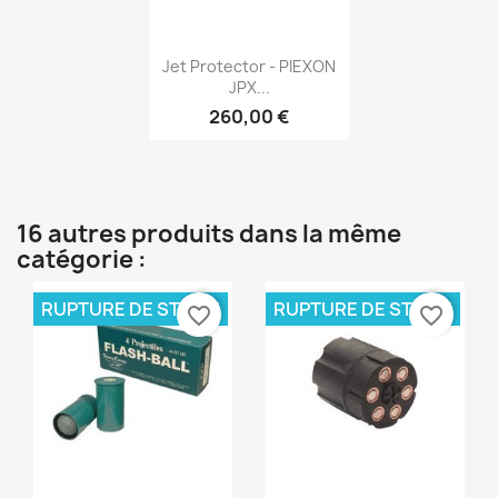
Aperçu rapide

Jet Protector - PIEXON
JPX...
260,00 €
16 autres produits dans la même
catégorie :
RUPTURE DE STOCK
RUPTURE DE STOCK
favorite_border
favorite_border