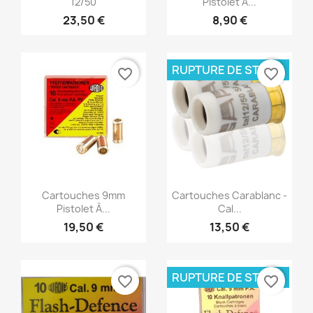
12/50
Pistolet À...
23,50 €
8,90 €
RUPTURE DE STOCK
favorite_border
favorite_border
Aperçu rapide
Aperçu rapide


Cartouches 9mm
Cartouches Carablanc -
Pistolet À...
Cal...
19,50 €
13,50 €
RUPTURE DE STOCK
favorite_border
favorite_border