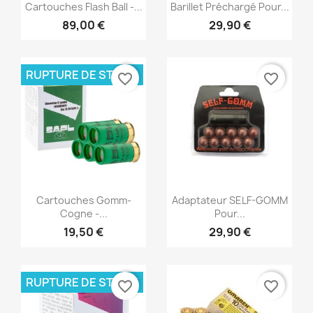
Aperçu rapide
Aperçu rapide


Cartouches Flash Ball -...
Barillet Préchargé Pour...
89,00 €
29,90 €
RUPTURE DE STOCK
favorite_border
favorite_border
Aperçu rapide
Aperçu rapide


Cartouches Gomm-
Adaptateur SELF-GOMM
Cogne -...
Pour...
19,50 €
29,90 €
RUPTURE DE STOCK
favorite_border
favorite_border