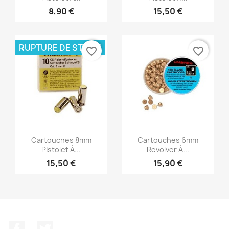
8,90 €
15,50 €
RUPTURE DE STOCK
favorite_border
favorite_border
Aperçu rapide
Aperçu rapide


Cartouches 8mm
Cartouches 6mm
Pistolet À...
Revolver À...
15,50 €
15,90 €
Facebook
Twitter