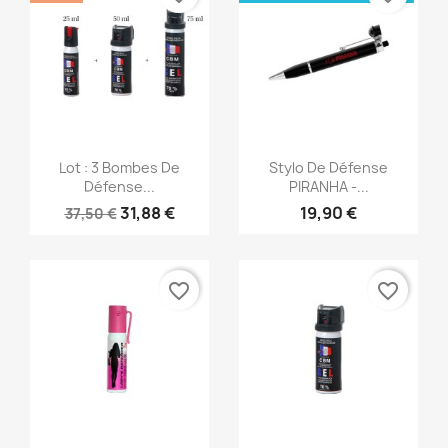
Aperçu rapide
Aperçu rapide


Lot : 3 Bombes De
Stylo De Défense
Défense...
PIRANHA -...
31,88 €
19,90 €
37,50 €
favorite_border
favorite_border