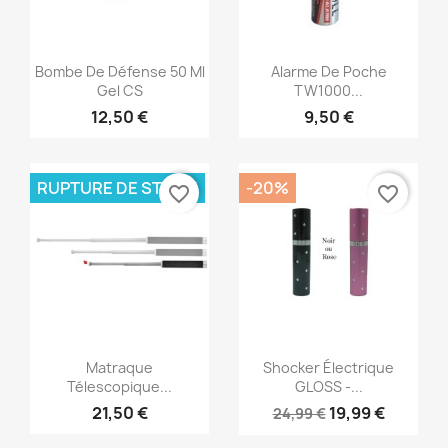
Aperçu rapide
Aperçu rapide


Bombe De Défense 50 Ml
Alarme De Poche
Gel CS
TW1000...
12,50 €
9,50 €
RUPTURE DE STOCK
-20%
favorite_border
favorite_border
Aperçu rapide
Aperçu rapide


Matraque
Shocker Électrique
Télescopique...
GLOSS -...
21,50 €
19,99 €
24,99 €