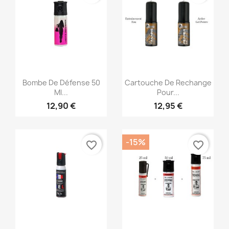
Aperçu rapide
Aperçu rapide


Bombe De Défense 50
Cartouche De Rechange
Ml...
Pour...
12,90 €
12,95 €
-15%
favorite_border
favorite_border