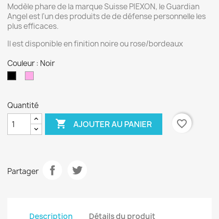
Modèle phare de la marque Suisse PIEXON, le Guardian
Angel est l'un des produits de de défense personnelle les
plus efficaces.
Il est disponible en finition noire ou rose/bordeaux
Couleur : Noir
Rose
Noir
Quantité

favorite_border
AJOUTER AU PANIER
Partager
Description
Détails du produit