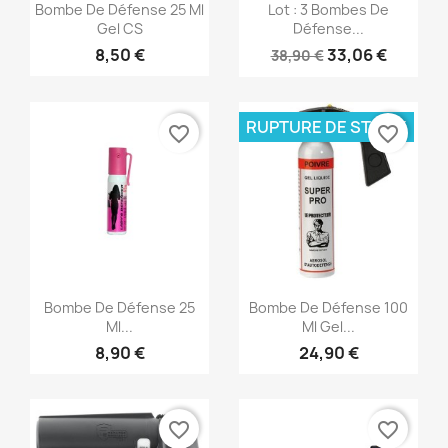
Aperçu rapide
Aperçu rapide


Bombe De Défense 25 Ml
Lot : 3 Bombes De
Gel CS
Défense...
8,50 €
33,06 €
38,90 €
RUPTURE DE STOCK
favorite_border
favorite_border
Aperçu rapide
Aperçu rapide


Bombe De Défense 25
Bombe De Défense 100
Ml...
Ml Gel...
8,90 €
24,90 €
favorite_border
favorite_border