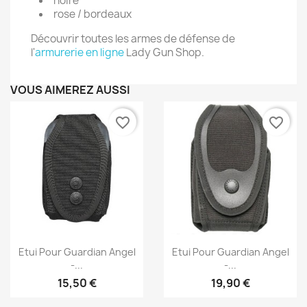
noire
rose / bordeaux
Découvrir toutes les armes de défense de
l'
armurerie en ligne
Lady Gun Shop.
VOUS AIMEREZ AUSSI
favorite_border
favorite_border
Aperçu rapide
Aperçu rapide


Etui Pour Guardian Angel
Etui Pour Guardian Angel
-...
-...
15,50 €
19,90 €