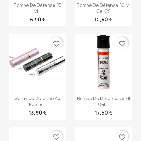
Aperçu rapide
Aperçu rapide


Bombe De Défense 25
Bombe De Défense 50 Ml
Ml...
Gel CS
6,90 €
12,50 €
favorite_border
favorite_border
Aperçu rapide
Aperçu rapide


Spray De Défense Au
Bombe De Défense 75 Ml
Poivre...
Gel...
13,90 €
17,50 €
favorite_border
favorite_border