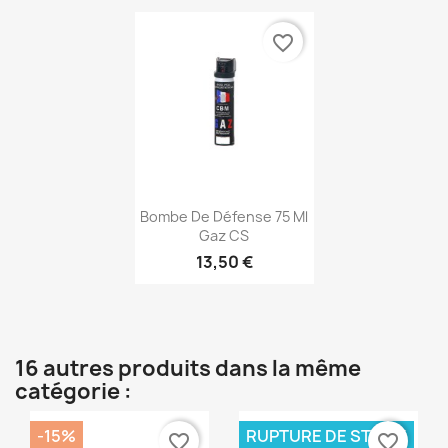
favorite_border
Aperçu rapide

Bombe De Défense 75 Ml
Gaz CS
13,50 €
16 autres produits dans la même
catégorie :
-15%
RUPTURE DE STOCK
favorite_border
favorite_border