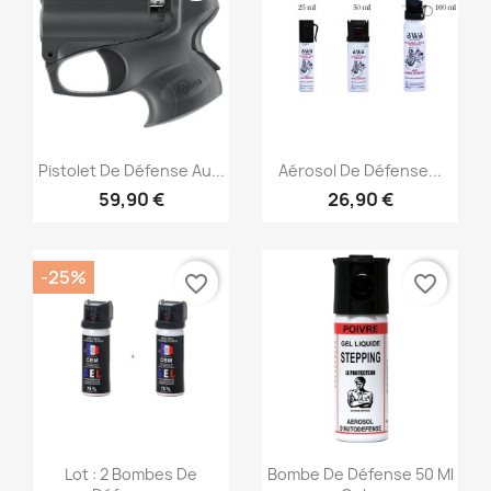
Aperçu rapide
Aperçu rapide


Pistolet De Défense Au...
Aérosol De Défense...
59,90 €
26,90 €
-25%
favorite_border
favorite_border
Aperçu rapide
Aperçu rapide


Lot : 2 Bombes De
Bombe De Défense 50 Ml