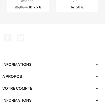
Défense...
Gel...
18,75 €
14,50 €
25,00 €
Facebook
Twitter
INFORMATIONS

A PROPOS

VOTRE COMPTE

INFORMATIONS
keyboard_arrow_down