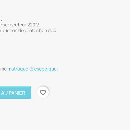
t
 sur secteur 220 V
apuchon de protection des
amme
matraque télescopique
.
favorite_border
 AU PANIER