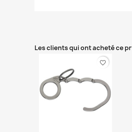
Les clients qui ont acheté ce p
favorite_border