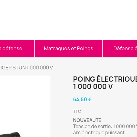
e défense
Matraques et Poings
Défense é
TIGER STUN 1 000 000 V
POING ÉLECTRIQU
1 000 000 V
64,50 €
TTC
NOUVEAUTE
Tension de sortie: 1 000 000 
Arc électrique puissant