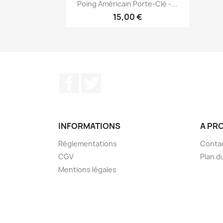
Aperçu rapide

Poing Américain Porte-Clé -...
15,00 €
Facebook
Twitter
INFORMATIONS
A PR
Réglementations
Conta
CGV
Plan d
Mentions légales