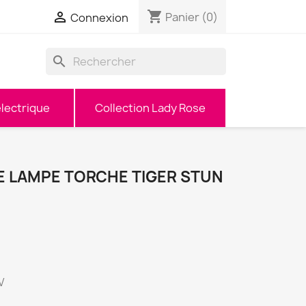
shopping_cart

Panier
(0)
Connexion
search
lectrique
Collection Lady Rose
E LAMPE TORCHE TIGER STUN
V